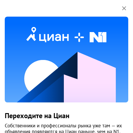
Мы используем куки-файлы.
Соглашение об
использовании
Жилой комплекс «Орсо Дом на
Переходите на Циан
Куфонина»
Собственники и профессионалы рынка уже там — их
объявления появляются на Циан раньше, чем на N1.
Дзержинский район
, Парковый