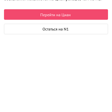
Пермь
Перейти на Циан
Срок сдачи
IV-2027 г.
Построено домов
0 из 1
Остаться на N1
Класс
комфорт
Материал
кирпич - монолит
Цены на квартиры
2
159 502
/м
От застройщика
Все
2
1-к студии от 26 м
1
5 180 000
2
1-к от 33 м
4
5 922 000
2
2-к от 44 м