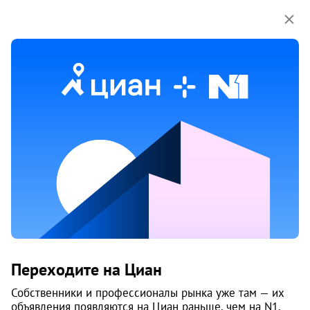
Мы используем куки-файлы.
Соглашение об
использовании
1 / 3
Жилой комплекс «Кумир»
Переходите на Циан
Сдается в II-2028 г.
Собственники и профессионалы рынка уже там — их
объявления появляются на Циан раньше, чем на N1.