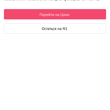
Перейти на Циан
Остаться на N1
1 / 3
Жилой дом на ул. Автозаводская, 11
Кировский район
Сдается в III-2031 г.