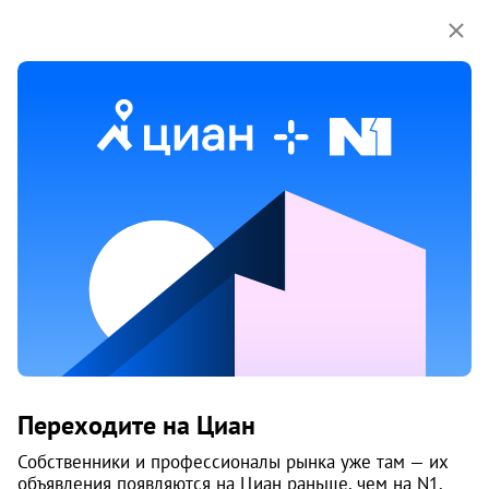
Мы используем куки-файлы.
Соглашение об
использовании
Продажа двухкомнатных квартир
в микрорайоне Гайва в Перми
53 объяв.
1
/
2
3
Переходите на Циан
Собственники и профессионалы рынка уже там — их
объявления появляются на Циан раньше, чем на N1.