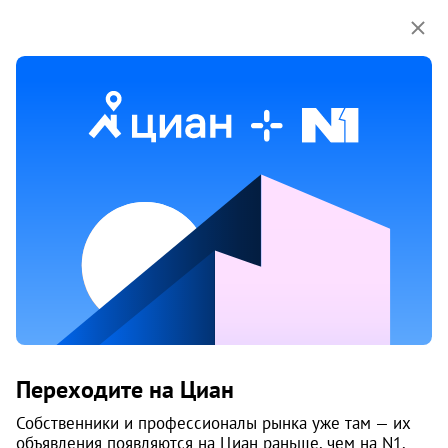
Мы используем куки-файлы.
Соглашение об
использовании
Продажа четырёхкомнатных квартир
без посредников в Мотовилихинском
районе районе в Перми
7 объяв.
1
/
3
1
Переходите на Циан
Собственники и профессионалы рынка уже там — их
объявления появляются на Циан раньше, чем на N1.