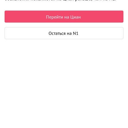
2
1-к от 45 м
2
7 200 000
Перейти на Циан
2
2-к от 46 м
1
10 500 000
Остаться на N1
2
3-к от 70 м
2
10 800 000
2
4+ от 114 м
1
19 400 000
Описание
Жилой комплекс «Паруса над Камой» — три кирпично-
монолитные высотки от застройщика ЗАО «УК
Нефтехимик-Интер» в районе «Мотовилихинский»
города Пермь.
Подробнее