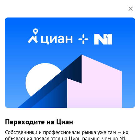
Мы используем куки-файлы.
Соглашение об
использовании
Продажа квартир в Перми
13 687 объяв.
1
/
1
6
Переходите на Циан
Собственники и профессионалы рынка уже там — их
объявления появляются на Циан раньше, чем на N1.