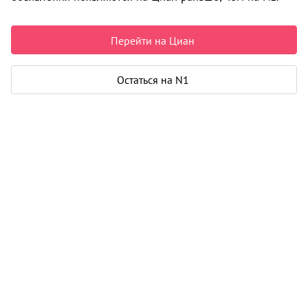
Срок сдачи
2011
Перейти на Циан
Построено домов
1
Класс
комфорт
Остаться на N1
Материал
кирпич - монолит
Цены на квартиры
2
144 006
/м
От застройщика
Все
2
4+ от 124 м
1
17 900 000
Описание
Жилой комплекс «Светлый» — кирпично-монолитный
дом класса «комфорт» с подземным паркингом в
Дзержинском районе на западе Перми. Застройщиком