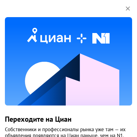
Мы используем куки-файлы.
Соглашение об
использовании
1 / 12
Жилой комплекс «Светлый»
Переходите на Циан
Дзержинский район
, Светлый
Собственники и профессионалы рынка уже там — их
Пермь
объявления появляются на Циан раньше, чем на N1.