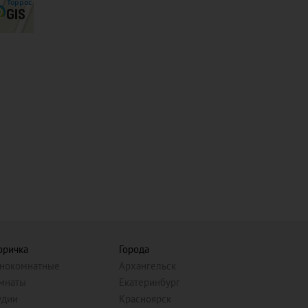
оричка
Города
нокомнатные
Архангельск
мнаты
Екатеринбург
удии
Красноярск