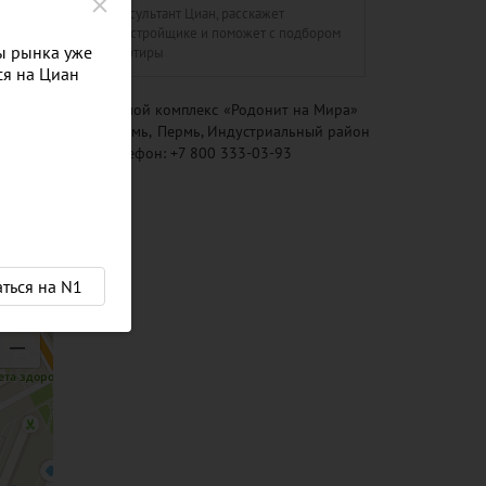
Консультант Циан, расскажет
о застройщике и поможет с подбором
ы рынка уже
квартиры
ся на Циан
Жилой комплекс
«Родонит на Мира»
Пермь
,
Пермь, Индустриальный район
Телефон:
+7 800 333-03-93
аться на N1