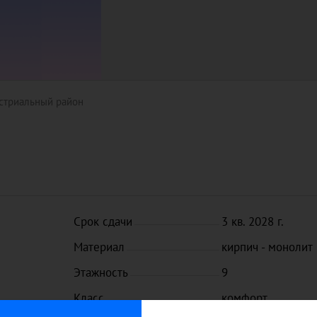
стриальный район
Срок сдачи
3 кв. 2028 г.
Материал
кирпич - монолит
Этажность
9
Класс
комфорт