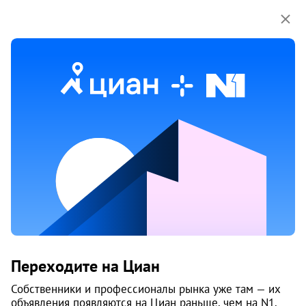
Мы используем куки-файлы.
Соглашение об
использовании
1 / 19
20 мая
Обн. 27 июля
8
Продам 3-к, Народовольческая, 37
Переходите на Циан
Свердловский район, Островский
Пермь
Собственники и профессионалы рынка уже там — их
объявления появляются на Циан раньше, чем на N1.