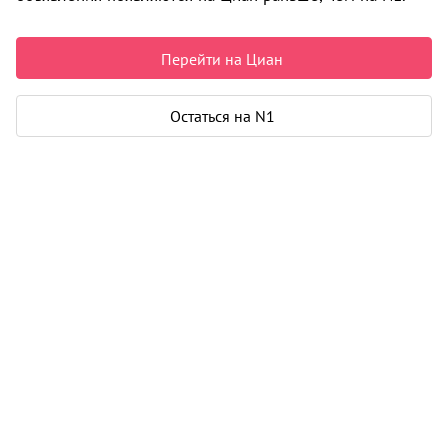
6 850 000 ₽
100 587 ₽ за м²
Рассчитать ипотеку
Перейти на Циан
Остаться на N1
Квартира
Общая площадь
68 м²
Жилая площадь
44 м²
Площадь кухни
8 м²
Балкон
1
Дом
Год постройки
1986
Этаж
6 из 9
Материал дома
панель