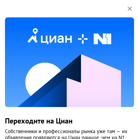
Мы используем куки-файлы.
Соглашение об
использовании
Продажа трехкомнатных квартир
в микрорайоне Островский в Перми
66 объяв.
1
/
1
9
Переходите на Циан
Собственники и профессионалы рынка уже там — их
объявления появляются на Циан раньше, чем на N1.