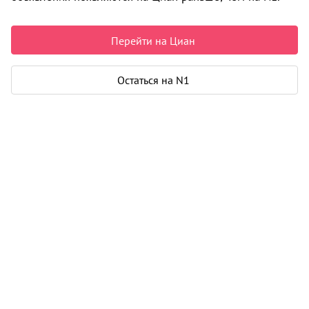
Пермь
9 215 000 ₽
Перейти на Циан
153 455 ₽ за м²
Чистая продажа
Остаться на N1
Рассчитать ипотеку
Квартира
Общая площадь
60 м²
Жилая площадь
35 м²
Площадь кухни
8 м²
Тип собственности
договор долевого участия
Дом
Срок сдачи
3 кв. 2027
Этаж
9 из 10