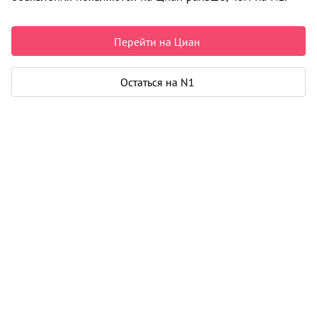
Пермь
6 884 661 ₽
Перейти на Циан
237 402 ₽ за м²
Чистая продажа
Остаться на N1
Рассчитать ипотеку
Квартира
Общая площадь
29 м²
Жилая площадь
13 м²
Площадь кухни
5 м²
Еще 3 параметра
Дом
Срок сдачи
4 кв. 2028
Этаж
5 из 12