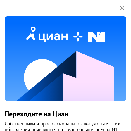
Мы используем куки-файлы.
Соглашение об
использовании
7 ноя 2025
Обн. 28 июня
8
Новостройка, 4 кв. 2028
Продам 1-к, Дзержинского, 35б корп. 1
Переходите на Циан
Дзержинский район
Собственники и профессионалы рынка уже там — их
Камаполис
объявления появляются на Циан раньше, чем на N1.