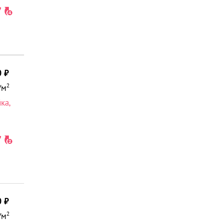
0
2
/м
йка
,
0
2
/м