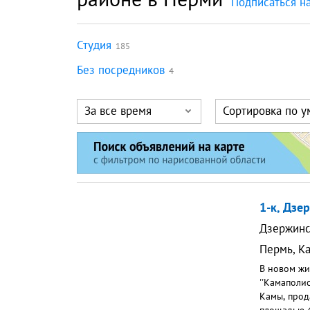
Подписаться н
Студия
185
Без посредников
4
За все время
Сортировка по 
1-к, Дзе
Дзержинс
Пермь
,
К
В новом жи
''Камаполис
Камы, прод