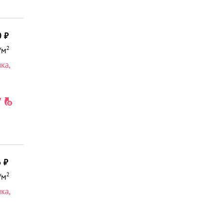
0
2
/м
йка
,
6
2
/м
йка
,