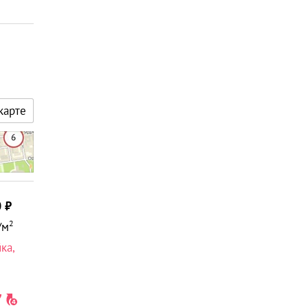
карте
0
2
/м
йка
,