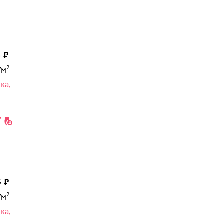
8
2
/м
йка
,
3
2
/м
йка
,