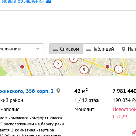
а новые объявления
умолчанию
Списком
Таблицей
На 
2
ржинского, 35б корп. 2
42
м
7 981 44
кий район
1
/
12
этаж
190 034
амаполис
Монолит
Новостро
I-2029
лом комплексе комфорт+ класса
'', расположенном на берегу реки
ается 1-комнатная квартира