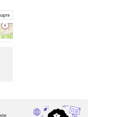
карте
или