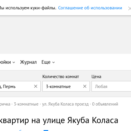
ы используем куки-файлы.
Соглашение об использовании
ройки
Журнал
Еще
Количество комнат
Цена
д, Пермь
3-комнатные
Любая
ричка
3-комнатные
ул. Якуба Коласа проезд
0 объявлений
вартир на улице Якуба Коласа