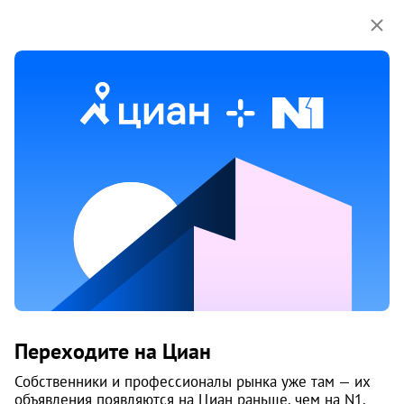
Мы используем куки-файлы.
Соглашение об
использовании
Продажа однокомнатных квартир
на улице Красные Казармы в Перми
7 объяв.
1
/
2
1
Переходите на Циан
Собственники и профессионалы рынка уже там — их
объявления появляются на Циан раньше, чем на N1.