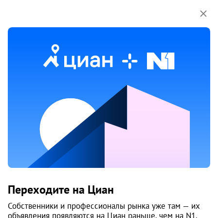
Мы используем куки-файлы.
Соглашение об
использовании
Продажа однокомнатных квартир
в Свердловском районе районе
в Перми
218 объяв.
1
/
1
0
Переходите на Циан
Собственники и профессионалы рынка уже там — их
объявления появляются на Циан раньше, чем на N1.