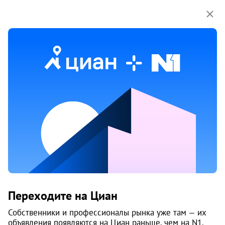
Мы используем куки-файлы.
Соглашение об
использовании
Продажа многокомнатных квартир
без посредников в Дзержинском
районе районе в Перми
2 объяв.
1
/
1
0
Переходите на Циан
Собственники и профессионалы рынка уже там — их
объявления появляются на Циан раньше, чем на N1.