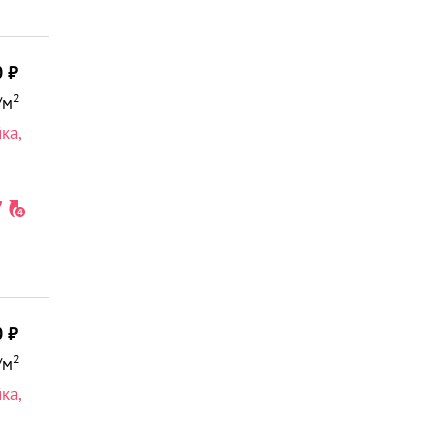
0
2
/м
йка
,
0
2
/м
йка
,