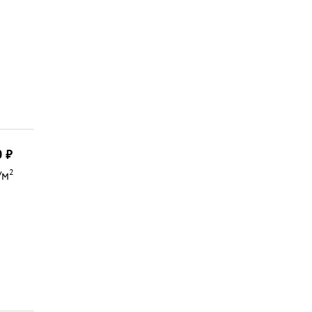
0
2
/м