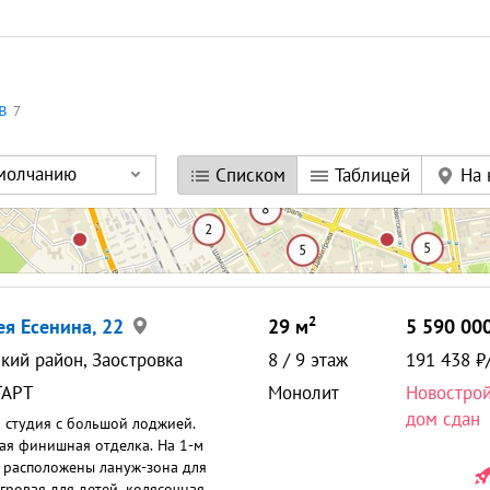
в
7
умолчанию
Списком
Таблицей
На 
2
ея Есенина, 22
29
м
5 590 00
кий район, Заостровка
8
/
9
этаж
191 438
ТАРТ
Монолит
Новостро
дом сдан
 студия с большой лоджией.
ая финишная отделка. На 1-м
 расположены лануж-зона для
игровая для детей, колясочная