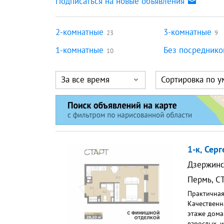
Подписаться на новые объявления
2-комнатные
3-комнатные
23
9
1-комнатные
Без посреднико
10
За все время
Сортировка по 
1-к, Серг
Дзержинс
Пермь
,
С
Практичная
Качественн
этаже дома
взрослых, 