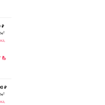
0
2
/м
йка
,
00
2
/м
йка
,