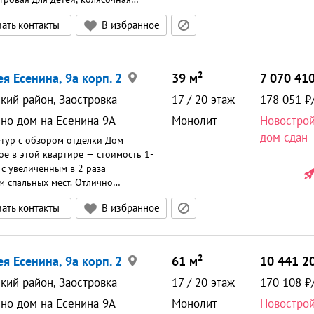
росторный закрытый двор без
ать контакты
В избранное
логичная локация, вокруг много
00 м. река. В шаговой доступности
 школы, супермаркеты. Запишитесь
уальную экскурсию!
2
ея Есенина, 9а корп. 2
39
м
7 070 41
кий район, Заостровка
17
/
20
этаж
178 051
но дом на Есенина 9А
Монолит
Новостро
дом сдан
тур с обзором отделки Дом
ое в этой квартире — стоимость 1-
 с увеличенным в 2 раза
м спальных мест. Отлично
ля семьи из двух или трех
ать контакты
В избранное
ражные двери на балкон-
квартиру естественным светом и
ние простораМесто для внешнего
иционера на балконе - фасад
2
ея Есенина, 9а корп. 2
61
м
10 441 2
ется нетронутымВ планировках
ена ниша для шкафа-купе у входа.
кий район, Заостровка
17
/
20
этаж
170 108
шних угловДва типа отделки:
но дом на Есенина 9А
Монолит
Новостро
ельная позволяет максимально