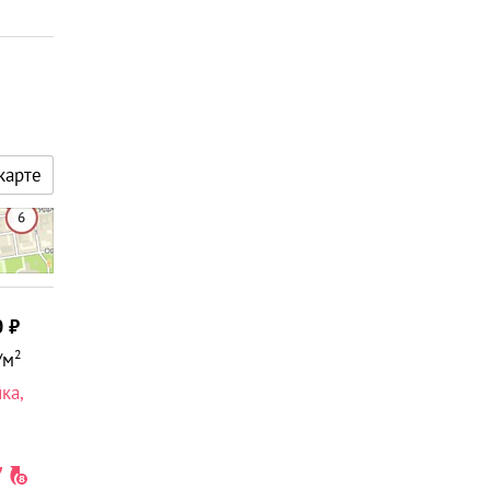
карте
0
2
/м
йка
,