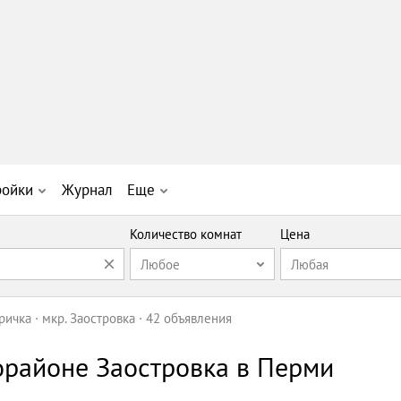
ройки
Журнал
Еще
Количество комнат
Цена
Любое
Любая
ричка
мкр. Заостровка
42 объявления
орайоне Заостровка в Перми