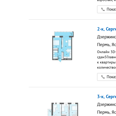
комната. П
Показ
машин. Эко
зелени, в 5
дет. сады,
на индивид
2-к, Серг
Дзержинс
Пермь
,
Яс
Онлайн 3D-
сдан5Главн
к квартиры
количество
подойдет д
Показ
человекВит
наполняют 
дают ощуще
блока конд
3-к, Серг
дома остан
предусмотр
Дзержинс
Никаких ли
Пермь
,
Яс
подготовит