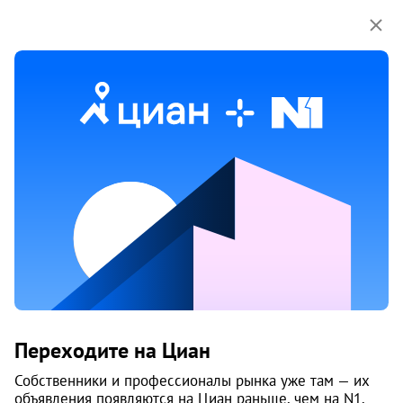
Мы используем куки-файлы.
Соглашение об
использовании
Продажа многокомнатных квартир
в Перми
45 объяв.
1
/
1
8
Переходите на Циан
Собственники и профессионалы рынка уже там — их
объявления появляются на Циан раньше, чем на N1.