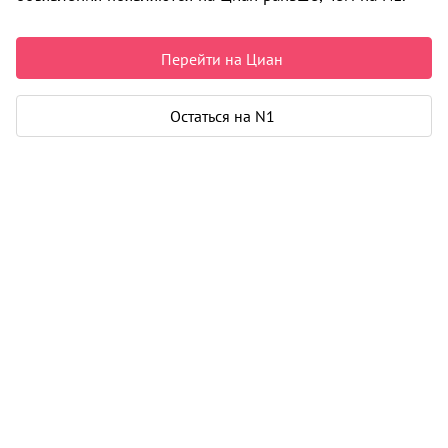
Цены на квартиры
2
114 706
/м
Перейти на Циан
От застройщика
Все
2
1-к от 35 м
Остаться на N1
2
4 200 000
2
3-к от 68 м
1
7 800 000
i