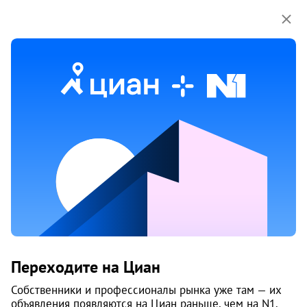
Мы используем куки-файлы.
Соглашение об
использовании
Дом
ул. Хабаровская, 56а
Дзержинский район
, Железнодорожный
Пермь
Жилой комплекс «Боровики»
Срок сдачи
2012
Этажей
16
Материал
кирпич
Характеристики
Переходите на Циан
Придомовая территория
Собственники и профессионалы рынка уже там — их
объявления появляются на Циан раньше, чем на N1.