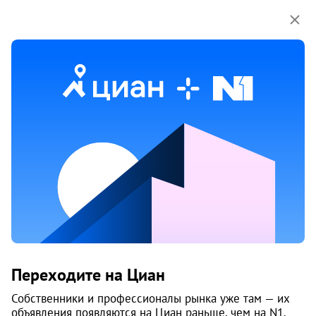
Мы используем куки-файлы.
Соглашение об
использовании
Жилой комплекс «Дом высокого
Переходите на Циан
статуса «Жемчужина Камы»
Собственники и профессионалы рынка уже там — их
объявления появляются на Циан раньше, чем на N1.
Дзержинский район