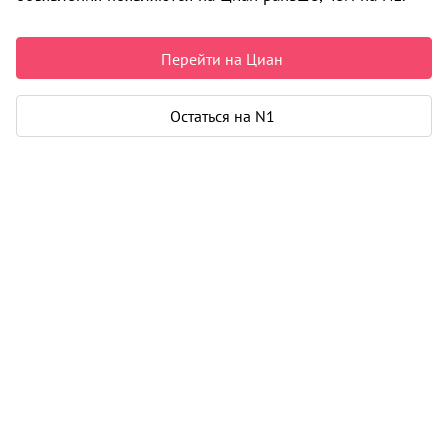
Пермь
Перейти на Циан
Срок сдачи
IV-2030 г.
Построено домов
0 из 1
Остаться на N1
Класс
бизнес
Материал
кирпич - монолит
Цены на квартиры
2
230 890
/м
От застройщика
Все
2
1-к студии от 28 м
28
8 592 930
2
1-к от 35 м
60
9 216 636
2
2-к от 59 м