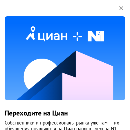
Мы используем куки-файлы.
Соглашение об
использовании
1 / 11
17 июня
Обн. 17 июля
4
Продам 2-к, Яблочкова, 38б
Переходите на Циан
Свердловский район, Октябрьский
Жилой комплекс «Ново-Яблочково»
Собственники и профессионалы рынка уже там — их
Пермь
объявления появляются на Циан раньше, чем на N1.