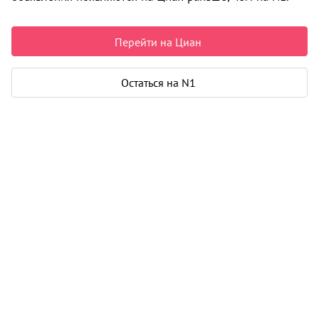
6 800 000 ₽
166 259 ₽ за м²
Перейти на Циан
Чистая продажа
Рассчитать ипотеку
Остаться на N1
Квартира
Общая площадь
40 м²
Жилая площадь
26 м²
Площадь кухни
5 м²
Лоджия
1
Дом
Год постройки
2022
Этаж
15 из 17
Материал дома
кирпич - монолит