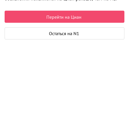
8 570 000 ₽
126 029 ₽ за м²
Чистая продажа
Перейти на Циан
Рассчитать ипотеку
Остаться на N1
Квартира
Общая площадь
68 м²
Площадь кухни
10 м²
Дом
Год постройки
2006
Этаж
3 из 11
Материал дома
панель
Карта
Панорама