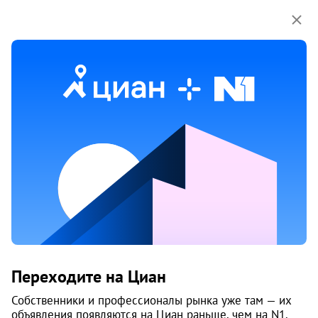
Мы используем куки-файлы.
Соглашение об
использовании
17 июня
Обн. 17 июня
Продам 3-к, Челюскинцев, 7
Переходите на Циан
Дзержинский район, Плоский
Пермь
Собственники и профессионалы рынка уже там — их
объявления появляются на Циан раньше, чем на N1.