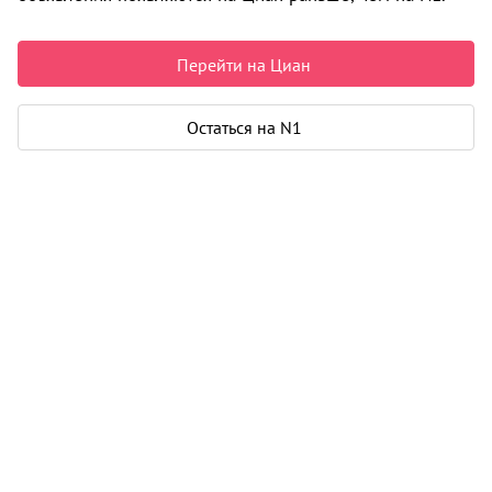
3 000 000 ₽
101 695 ₽ за м²
Чистая продажа
Перейти на Циан
Рассчитать ипотеку
Остаться на N1
Квартира
Общая площадь
29 м²
Жилая площадь
17 м²
Площадь кухни
5 м²
Балкон
1
Дом
Год постройки
1980
Этаж
5 из 10
Материал дома
кирпич