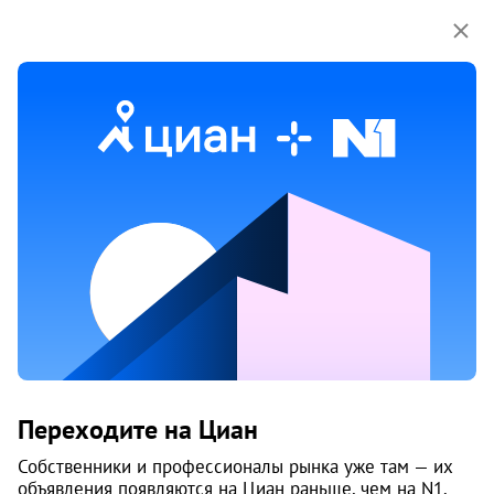
Мы используем куки-файлы.
Соглашение об
использовании
1 / 8
15 июня
Обн. 26 июня
43
Продам 1-к, Героев Хасана, 95
Переходите на Циан
Свердловский район, Владимирский
Пермь
Собственники и профессионалы рынка уже там — их
объявления появляются на Циан раньше, чем на N1.