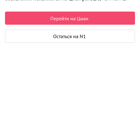
4 800 000 ₽
91 082 ₽ за м²
Чистая продажа
Перейти на Циан
Рассчитать ипотеку
Остаться на N1
Квартира
Общая площадь
52 м²
Площадь кухни
9 м²
Дом
Год постройки
1986
Этаж
7 из 9
Материал дома
бетонные блоки
Карта
Панорама