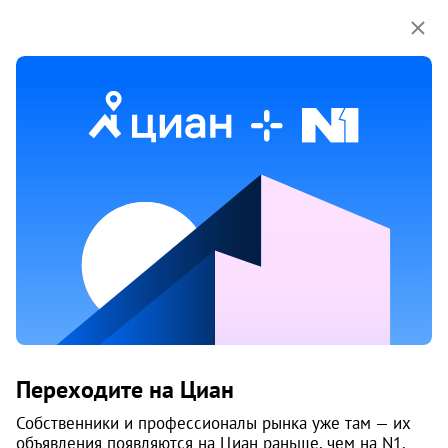
Мы используем куки-файлы.
Соглашение об
использовании
1 / 12
4 июня
Обн. 1 авг
2
Продам 2-к, Целинная, 29
Переходите на Циан
Мотовилихинский район, Вышка-2
Пермь
Собственники и профессионалы рынка уже там — их
объявления появляются на Циан раньше, чем на N1.