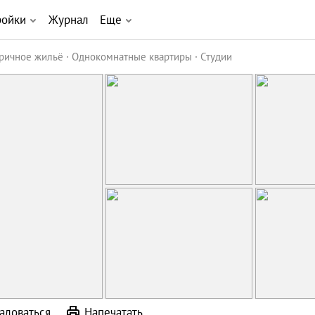
ройки
Журнал
Еще
ричное жильё
Однокомнатные квартиры
Студии
аловаться
Напечатать