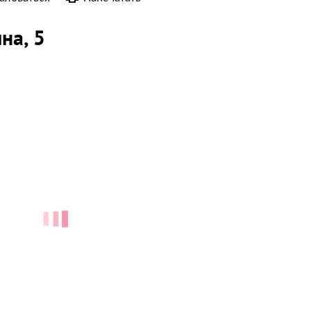
ина
, 5