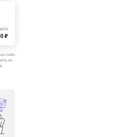
дита
0 ₽
ьих-либо
ета, не
е,