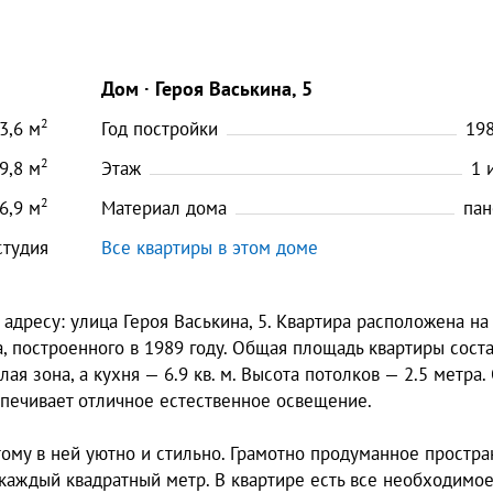
Дом
Героя Васькина, 5
2
3,6
м
Год постройки
19
2
9,8
м
Этаж
1
2
6,9
м
Материал дома
пан
студия
Все квартиры в этом доме
адресу: улица Героя Васькина, 5. Квартира расположена на
, построенного в 1989 году. Общая площадь квартиры сост
илая зона, а кухня — 6.9 кв. м. Высота потолков — 2.5 метра.
беспечивает отличное естественное освещение.
ому в ней уютно и стильно. Грамотно продуманное простра
каждый квадратный метр. В квартире есть все необходимо