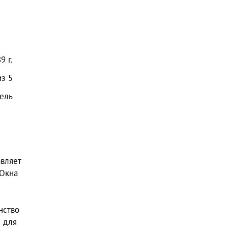
89
г.
из
5
ель
авляет
 Окна
нство
е для