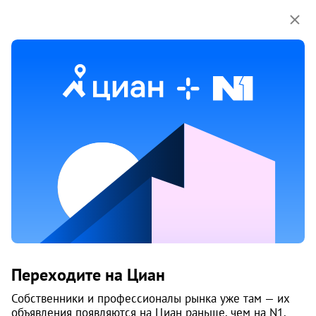
Мы используем куки-файлы.
Соглашение об
использовании
2 июня
Обн. 21 июня
4
Продам 3-к, Архитектора Свиязева,
50/1
Переходите на Циан
Индустриальный район, Нагорный
Собственники и профессионалы рынка уже там — их
Пермь
объявления появляются на Циан раньше, чем на N1.