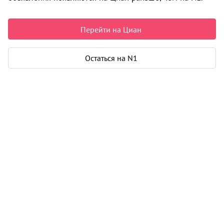
4 600 000 ₽
95 833 ₽ за м²
Перейти на Циан
Рассчитать ипотеку
Остаться на N1
Квартира
Общая площадь
48 м²
Площадь кухни
6 м²
Балкон
1
Дом
Год постройки
1972
Этаж
3 из 5
Материал дома
панель