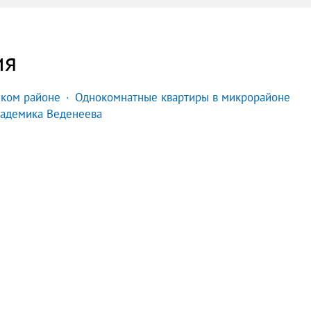
ия
ском районе
Однокомнатные квартиры в микрорайоне
кадемика Веденеева