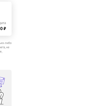
дита
0 ₽
ьих-либо
ета, не
е,