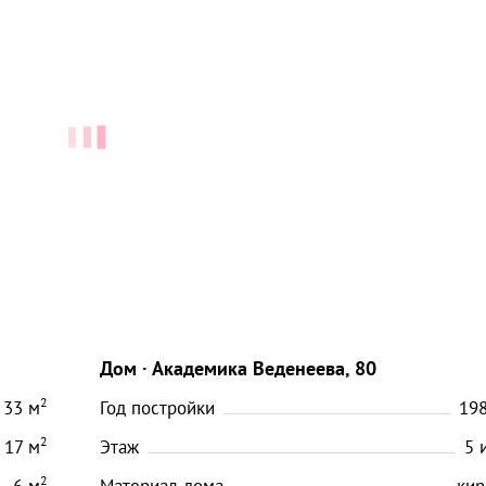
Дом
Академика Веденеева, 80
2
33
м
Год постройки
19
2
17
м
Этаж
5
2