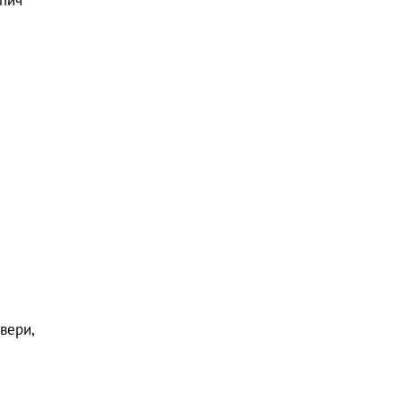
пич
вери,