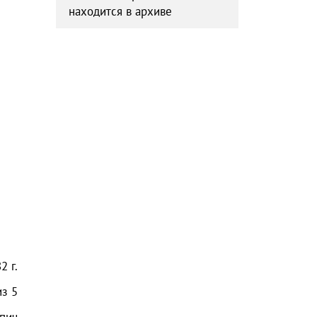
находится в архиве
82
г.
из
5