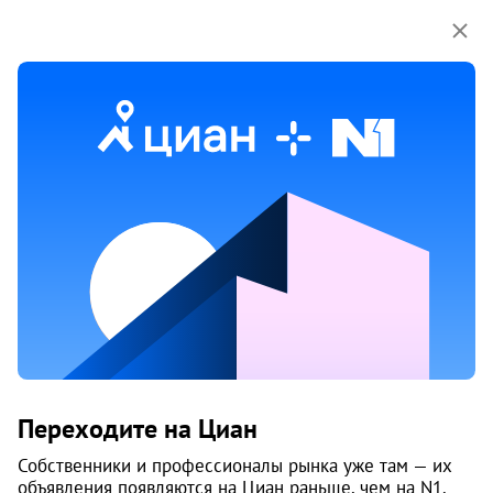
Мы используем куки-файлы.
Соглашение об
использовании
1 / 15
15 мая
Обн. 11 июня
15
Продам 4-к, Космонавтов шоссе, 131
Переходите на Циан
Индустриальный район, Балатово
Пермь
Собственники и профессионалы рынка уже там — их
объявления появляются на Циан раньше, чем на N1.