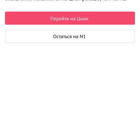
7 680 000 ₽
97 710 ₽ за м²
Чистая продажа
Перейти на Циан
Рассчитать ипотеку
Остаться на N1
Квартира
Общая площадь
78 м²
Жилая площадь
56 м²
Площадь кухни
8 м²
Лоджия
1
Дом
Год постройки
1973
Этаж
7 из 12
Материал дома
кирпич