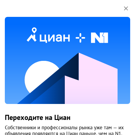
Мы используем куки-файлы.
Соглашение об
использовании
1 / 20
14 мая
Обн. сегодня
1
Продам 2-к, Белинского, 31
Переходите на Циан
Свердловский район, Островский
Жилой комплекс «Солнечный город»
Собственники и профессионалы рынка уже там — их
Пермь
объявления появляются на Циан раньше, чем на N1.