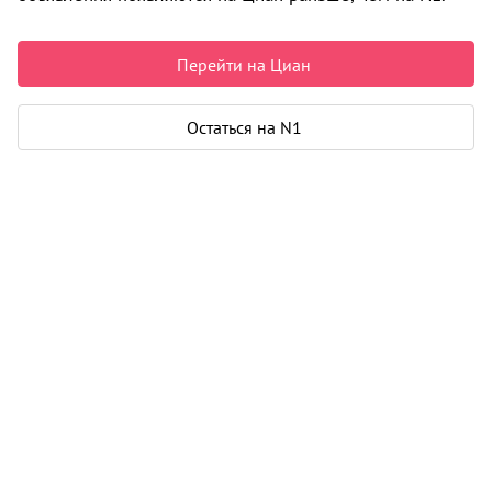
12 000 000 ₽
180 451 ₽ за м²
Перейти на Циан
Чистая продажа
Рассчитать ипотеку
Остаться на N1
Квартира
Общая площадь
66 м²
Площадь кухни
14 м²
Балкон
1
Дом
Год постройки
2013
Этаж
16 из 20
Материал дома
монолит