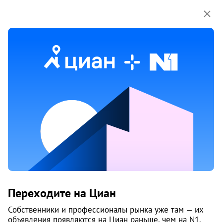
Мы используем куки-файлы.
Соглашение об
использовании
13 мая
Обн. 13 мая
4
Продам 3-к, Сергея Есенина, 3/4
Переходите на Циан
Дзержинский район, Заостровка
Пермь
Собственники и профессионалы рынка уже там — их
объявления появляются на Циан раньше, чем на N1.