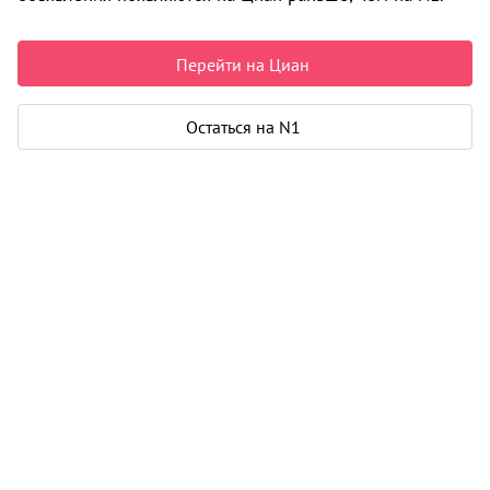
5 500 000 ₽
85 938 ₽ за м²
Рассчитать ипотеку
Перейти на Циан
Остаться на N1
Квартира
Общая площадь
64 м²
Жилая площадь
41 м²
Площадь кухни
8 м²
Лоджия
1
Дом
Год постройки
1993
Этаж
5 из 5
Материал дома
кирпич