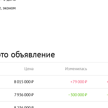
, эконом
Перейти на Циан
Ост
то объявление
Цена
Изменилась
8 015 000
+
79 000
7 936 000
−
300 000
8 236 000