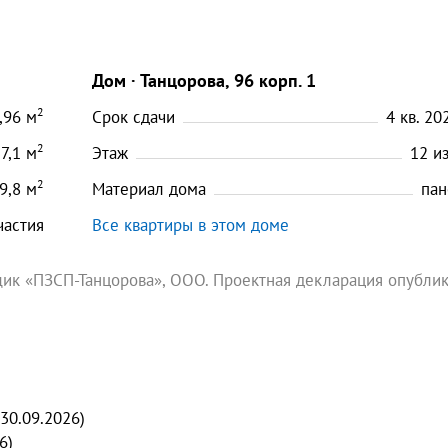
Дом
Танцорова, 96 корп. 1
2
,96
м
Срок сдачи
4 кв. 202
2
7,1
м
Этаж
12
и
2
9,8
м
Материал дома
пан
частия
Все квартиры в этом доме
ик «ПЗСП-Танцорова», ООО. Проектная декларация опубли
 30.09.2026)
6)