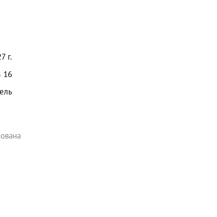
7 г.
з
16
ель
кована