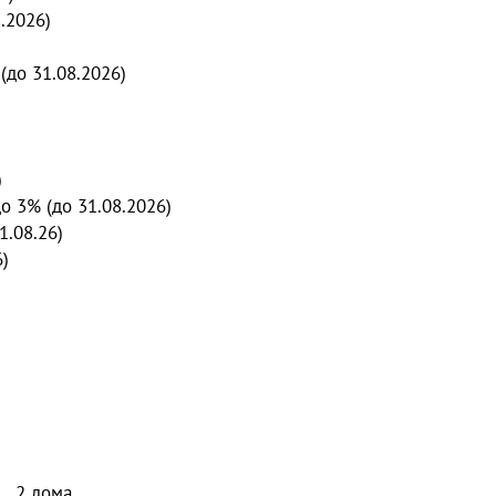
.2026)
(до 31.08.2026)
)
до 3% (до 31.08.2026)
1.08.26)
6)
Переходите на Циан
Собственники и профессионал
там — их объявления появляют
раньше, чем на N1.
2
дома