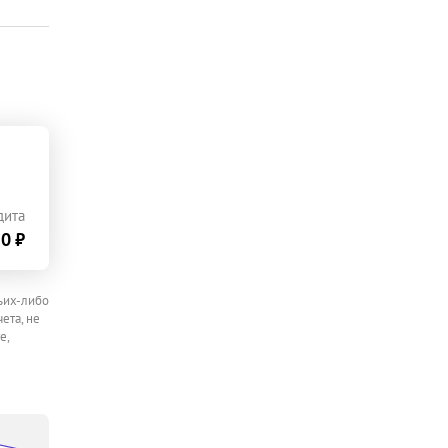
дита
0 ₽
ьих-либо
ета, не
е,