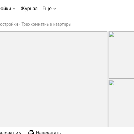
ройки
Журнал
Еще
остройки
Трехкомнатные квартиры
аловаться
Напечатать