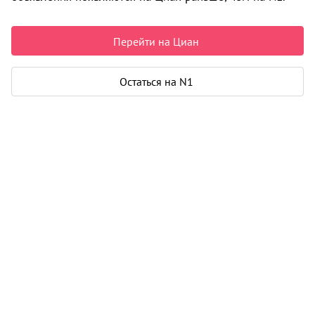
Пермь
9 070 000 ₽
Перейти на Циан
134 072 ₽ за м²
Чистая продажа
Остаться на N1
Рассчитать ипотеку
Квартира
Общая площадь
67 м²
Жилая площадь
39 м²
Площадь кухни
6 м²
Еще 2 параметра
Дом
Срок сдачи
2 кв. 2027
Этаж
16 из 16