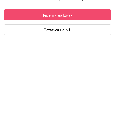
8 408 454 ₽
147 776 ₽ за м²
Перейти на Циан
Чистая продажа
Рассчитать ипотеку
Остаться на N1
Квартира
Общая площадь
56 м²
Жилая площадь
36 м²
Площадь кухни
5 м²
Еще 2 параметра
Дом
Срок сдачи
4 кв. 2027
Этаж
3 из 4
Материал дома
кирпич - монолит