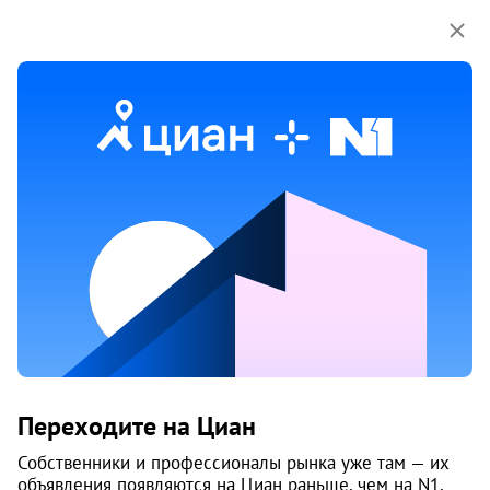
Мы используем куки-файлы.
Соглашение об
использовании
15 апр
Обн. 6 июня
9
Новостройка, 4 кв. 2027
Продам 3-к, Гиринская 1-я, 33
Переходите на Циан
Индустриальный район
Собственники и профессионалы рынка уже там — их
Пермь
объявления появляются на Циан раньше, чем на N1.