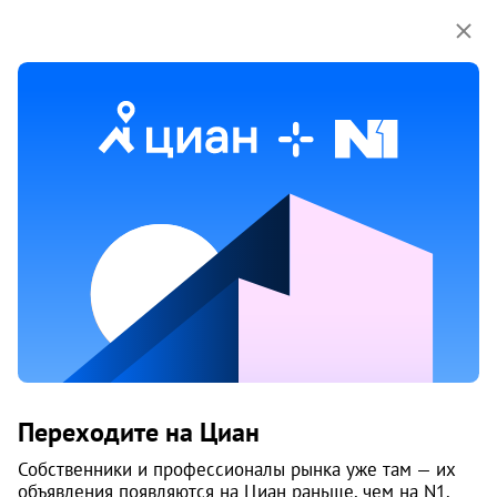
Мы используем куки-файлы.
Соглашение об
использовании
14 апр
Обн. 15 мая
4
Новостройка, 4 кв. 2027
Продам 2-к, Гиринская 1-я, 33
Переходите на Циан
Индустриальный район
Собственники и профессионалы рынка уже там — их
Пермь
объявления появляются на Циан раньше, чем на N1.