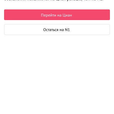
7 286 860 ₽
144 868 ₽ за м²
Перейти на Циан
Чистая продажа
Рассчитать ипотеку
Остаться на N1
Квартира
Общая площадь
50 м²
Жилая площадь
28 м²
Площадь кухни
9 м²
Еще 2 параметра
Дом
Срок сдачи
4 кв. 2027
Этаж
2 из 4
Материал дома
кирпич - монолит