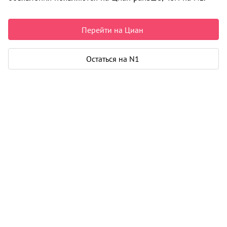
8 344 044 ₽
146 644 ₽ за м²
Перейти на Циан
Чистая продажа
Рассчитать ипотеку
Остаться на N1
Квартира
Общая площадь
56 м²
Жилая площадь
36 м²
Площадь кухни
5 м²
Еще 2 параметра
Дом
Срок сдачи
4 кв. 2027
Этаж
2 из 4
Материал дома
кирпич - монолит