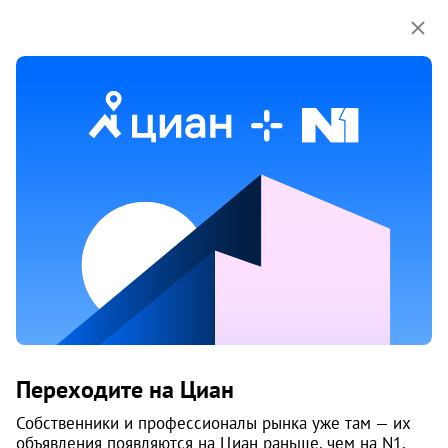
Мы используем куки-файлы.
Соглашение об
использовании
1 / 29
31 янв
Обн. 6 авг
5
Новостройка, 4 кв. 2026
Продам 2-к, Дзержинского, 35а
Переходите на Циан
Дзержинский район
Собственники и профессионалы рынка уже там — их
Камаполис
объявления появляются на Циан раньше, чем на N1.