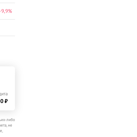
+
9,9
%
дита
0 ₽
ьих-либо
ета, не
е,