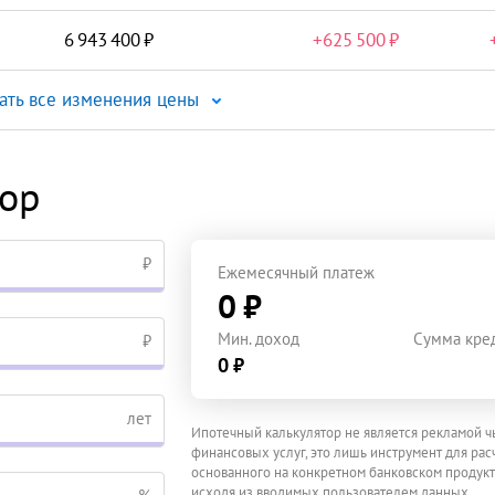
6 943 400
+
625 500
ать все изменения цены
тор
₽
Ежемесячный платеж
0 ₽
Мин. доход
Сумма кре
₽
0 ₽
лет
Ипотечный калькулятор не является рекламой ч
финансовых услуг, это лишь инструмент для расч
основанного на конкретном банковском продукт
исходя из вводимых пользователем данных.