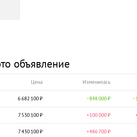
то объявление
Цена
Изменилась
6 682 100
−
848 000
−
7 530 100
+
100 000
7 430 100
+
486 700