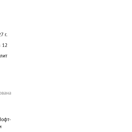
7 г.
з
12
олит
ована
Лофт-
и