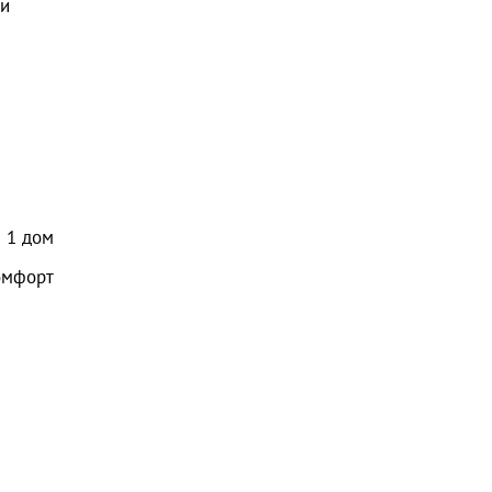
 и
1
дом
омфорт