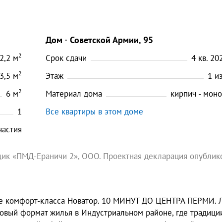
Дом
Советской Армии, 95
2
2,2
м
Срок сдачи
4 кв. 202
2
3,5
м
Этаж
1
и
2
6
м
Материал дома
кирпич - мон
1
Все квартиры в этом доме
частия
ик «ПМД-Ераничи 2», ООО. Проектная декларация опублик
але комфорт-класса Новатор. 10 МИНУТ ДО ЦЕНТРА ПЕРМИ. 
 новый формат жилья в Индустриальном районе, где традици