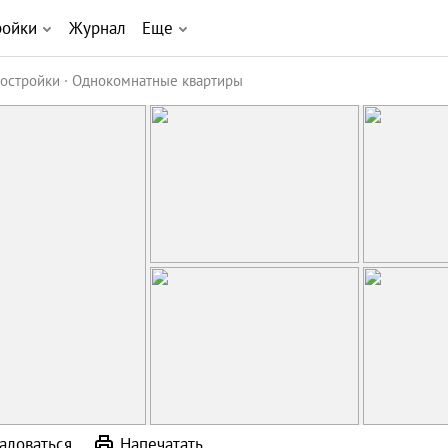
ройки
Журнал
Еще
остройки
Однокомнатные квартиры
аловаться
Напечатать