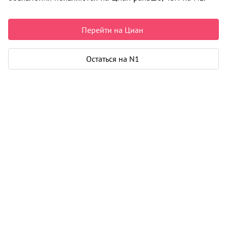
Пермь
9 140 000 ₽
Перейти на Циан
141 377 ₽ за м²
Чистая продажа
Остаться на N1
Рассчитать ипотеку
Квартира
Общая площадь
64 м²
Жилая площадь
34 м²
Площадь кухни
10 м²
Еще 2 параметра
Дом
Срок сдачи
3 кв. 2026
Этаж
3 из 7