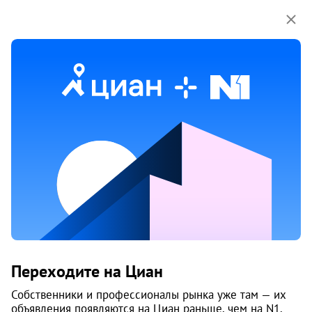
Мы используем куки-файлы.
Соглашение об
использовании
Продажа трехкомнатных квартир
на улице Космонавтов шоссе в Перми
51 объяв.
1
/
1
5
Переходите на Циан
Собственники и профессионалы рынка уже там — их
объявления появляются на Циан раньше, чем на N1.