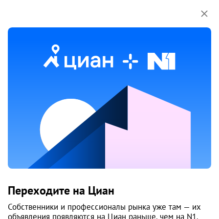
Мы используем куки-файлы.
Соглашение об
использовании
Продажа квартир в Перми
49 объяв.
1
/
1
4
Переходите на Циан
Собственники и профессионалы рынка уже там — их
объявления появляются на Циан раньше, чем на N1.