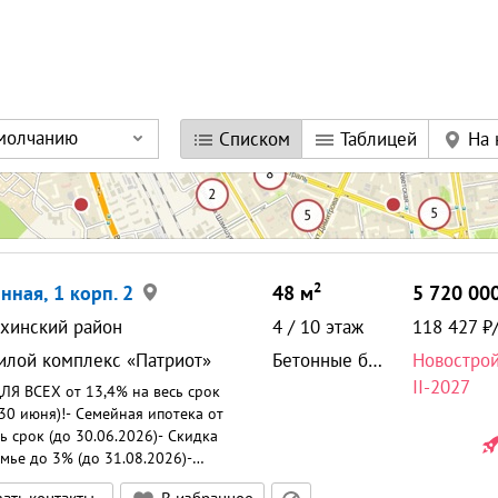
умолчанию
Списком
Таблицей
На 
2
нная, 1 корп. 2
48
м
5 720 00
хинский район
4
/
10
этаж
118 427
илой комплекс «Патриот»
Бетонные блоки
Новостро
II-2027
Я ВСЕХ от 13,4% на весь срок
 30 июня)!- Семейная ипотека от
ь срок (до 30.06.2026)- Скидка
мье до 3% (до 31.08.2026)-
5% для всех (до 30.06.2026)-