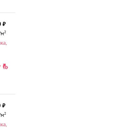
0
2
/м
йка
,
0
2
/м
йка
,