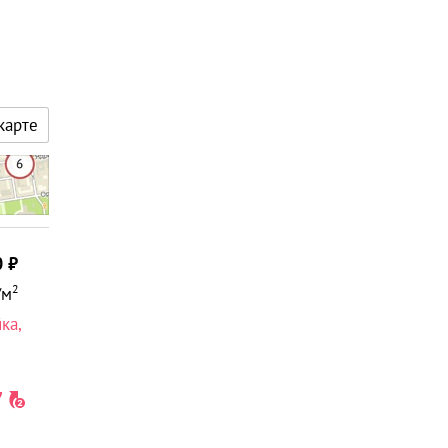
карте
0
2
/м
йка
,