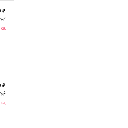
0
2
/м
йка
,
аться на N1
0
2
/м
йка
,