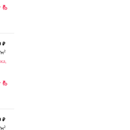
0
2
/м
йка
,
0
2
/м