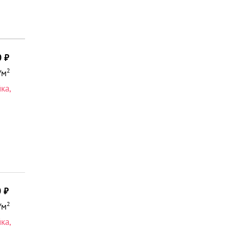
0
2
/м
йка
,
0
2
/м
йка
,