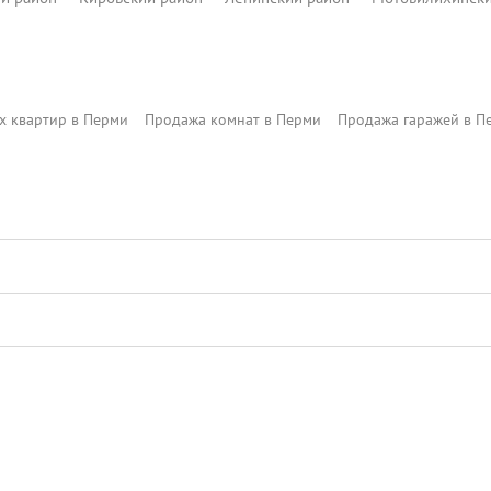
о позволяет быстро добраться до
ентра, парков и основных
объектов.Отличный вариант для
 жизни для сдачи в аренду
 квартир в Перми
Продажа комнат в Перми
Продажа гаражей в П