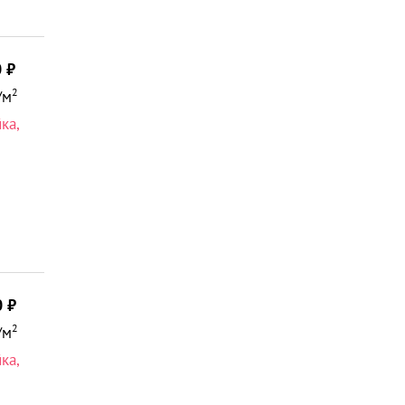
0
2
/м
йка
,
0
2
/м
йка
,