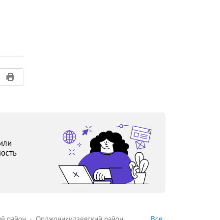
или
ость
Все
й район
Орджоникидзевский район