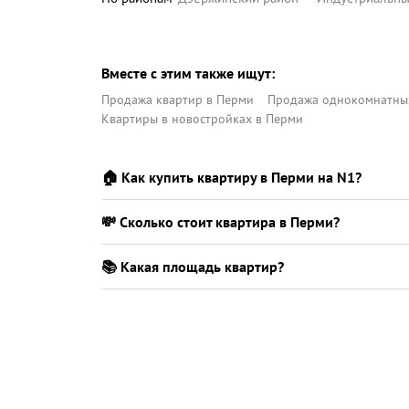
города, чт
Свердловский район
делового ц
городских 
комфортной
Вместе с этим также ищут:
Продажа квартир в Перми
Продажа однокомнатных
Квартиры в новостройках в Перми
🏠 Как купить квартиру в Перми на N1?
💸 Сколько стоит квартира в Перми?
📚 Какая площадь квартир?