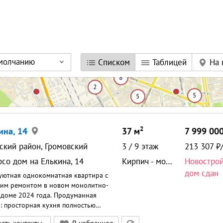
умолчанию
Списком
Таблицей
На 
2
ина, 14
37
м
7 999 00
ский район, Громовский
3
/
9
этаж
213 307
со дом на Елькина, 14
Кирпич - монолит
Новостро
дом сдан
уютная однокомнатная квартира с
им ремонтом в новом монолитно-
доме 2024 года. Продуманная
: просторная кухня полностью
а техникой, включая холодильник