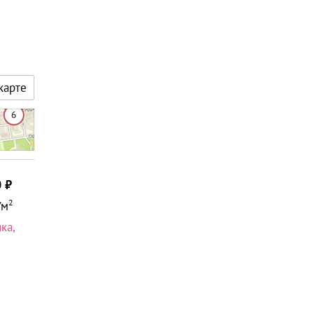
карте
0
2
/м
йка
,