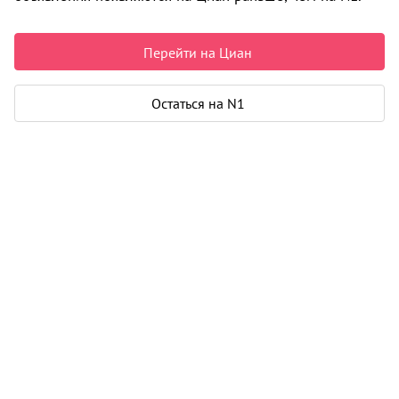
Перейти на Циан
Остаться на N1
1 / 3
Жилой дом на ул. Автозаводская, 11
Кировский район
Сдается в III-2031 г.