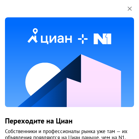
Мы используем куки-файлы.
Соглашение об
использовании
1 / 3
Жилой комплекс «Кумир»
Переходите на Циан
Сдается в II-2028 г.
Собственники и профессионалы рынка уже там — их
объявления появляются на Циан раньше, чем на N1.