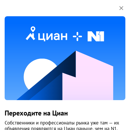
Мы используем куки-файлы.
Соглашение об
использовании
1 / 3
Жилой комплекс «Кумир»
Переходите на Циан
Сдается в II-2028 г.
Собственники и профессионалы рынка уже там — их
объявления появляются на Циан раньше, чем на N1.