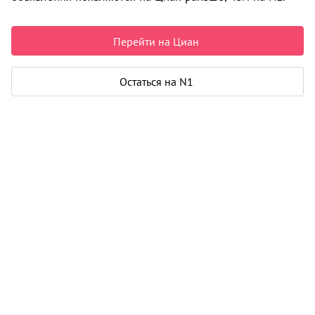
Перейти на Циан
Остаться на N1
1 / 3
Жилой дом на ул. Автозаводская, 11
Кировский район
Сдается в III-2031 г.