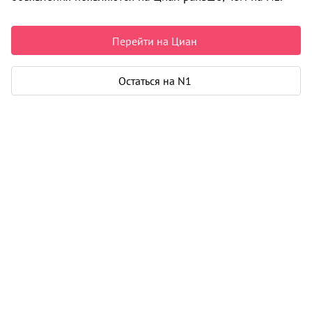
Цены на квартиры
2
182 870
/м
Перейти на Циан
От застройщика
Все
2
1-к от 43 м
Остаться на N1
1
7 900 000
2
2-к от 43 м
1
7 900 000
i